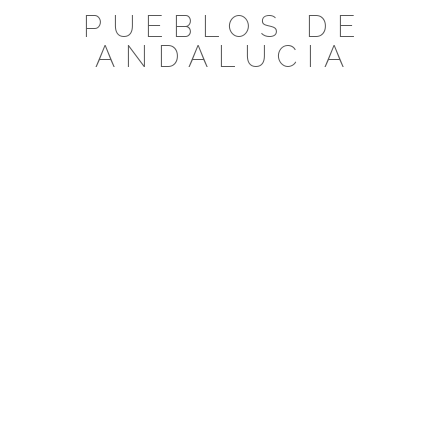
Saltar
PUEBLOS DE
al
ANDALUCIA
contenido