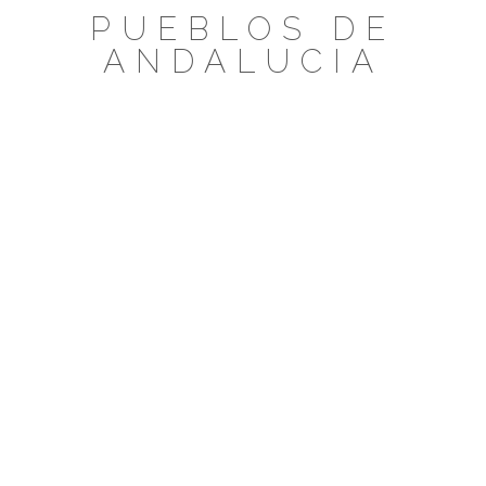
Saltar
PUEBLOS DE
al
ANDALUCIA
contenido