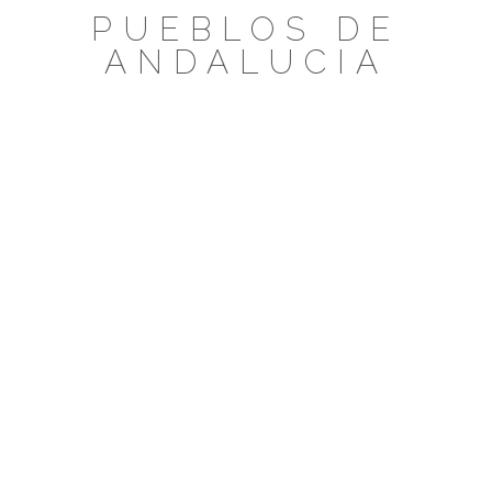
Saltar
PUEBLOS DE
al
ANDALUCIA
contenido