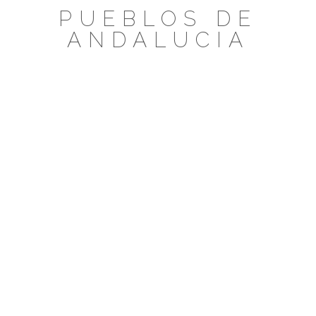
Saltar
PUEBLOS DE
al
ANDALUCIA
contenido