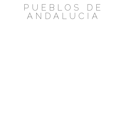
Saltar
PUEBLOS DE
al
ANDALUCIA
contenido