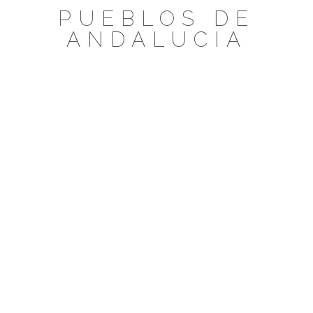
Saltar
PUEBLOS DE
al
ANDALUCIA
contenido