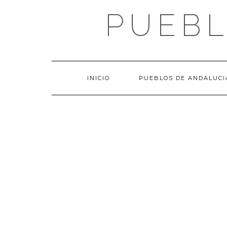
Saltar
PUEBL
al
contenido
INICIO
PUEBLOS DE ANDALUCI