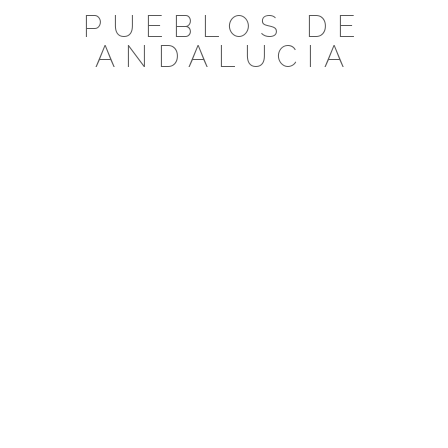
Saltar
PUEBLOS DE
al
ANDALUCIA
contenido