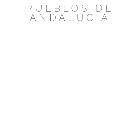
Saltar
PUEBLOS DE
al
ANDALUCIA
contenido