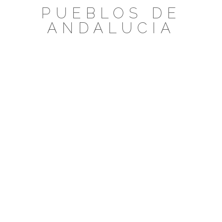
Saltar
PUEBLOS DE
al
ANDALUCIA
contenido