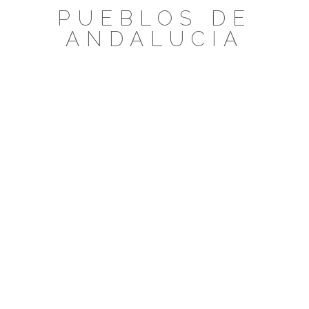
Saltar
PUEBLOS DE
al
ANDALUCIA
contenido