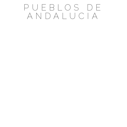
Saltar
PUEBLOS DE
al
ANDALUCIA
contenido