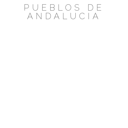
Saltar
PUEBLOS DE
al
ANDALUCIA
contenido