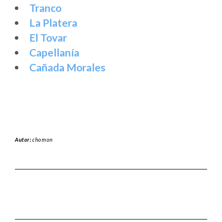
Tranco
La Platera
El Tovar
Capellanía
Cañada Morales
Autor:
chomon