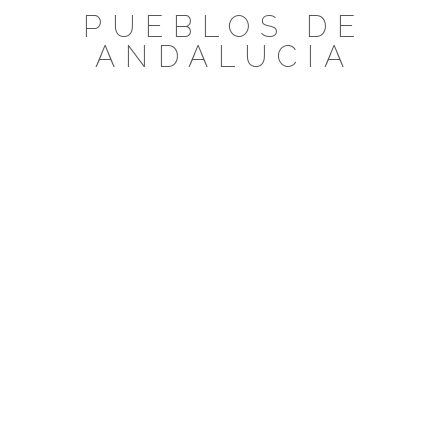
Saltar
PUEBLOS DE
al
ANDALUCIA
contenido