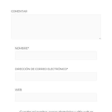
COMENTAR
NOMBRE
*
DIRECCIÓN DE CORREO ELECTRÓNICO
*
WEB
Guardar mi nombre, correo electrónico y sitio web en