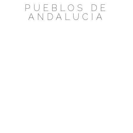
Saltar
PUEBLOS DE
al
ANDALUCIA
contenido