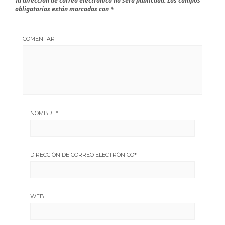
Tu dirección de correo electrónico no será publicada.
Los campos
obligatorios están marcados con
*
COMENTAR
NOMBRE
*
DIRECCIÓN DE CORREO ELECTRÓNICO
*
WEB