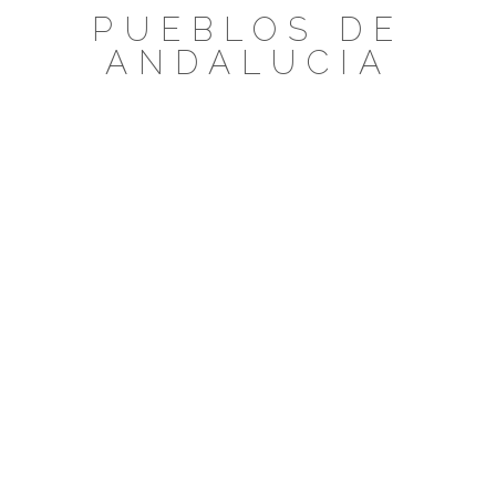
Saltar
PUEBLOS DE
al
ANDALUCIA
contenido