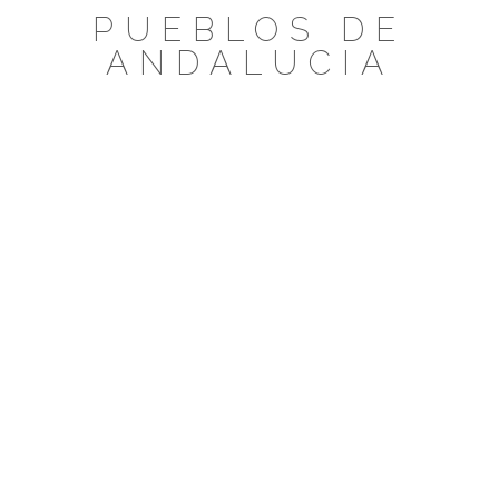
Saltar
PUEBLOS DE
al
ANDALUCIA
contenido