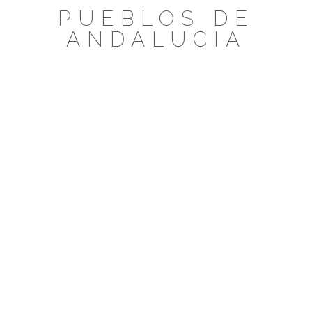
Saltar
PUEBLOS DE
al
ANDALUCIA
contenido