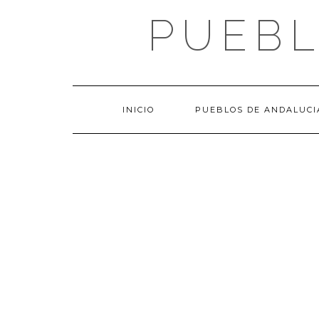
Saltar
PUEBL
al
contenido
INICIO
PUEBLOS DE ANDALUCI