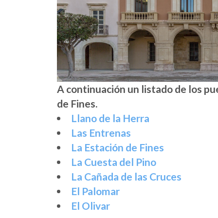
A continuación un listado de los p
de Fines.
Llano de la Herra
Las Entrenas
La Estación de Fines
La Cuesta del Pino
La Cañada de las Cruces
El Palomar
El Olivar