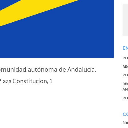
E
RE
RE
comunidad autónoma de Andalucía.
RE
laza Constitucion, 1
RE
AN
RE
C
No