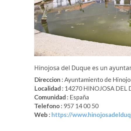
Hinojosa del Duque es un ayunta
Direccion :
Ayuntamiento de Hinojosa
Localidad :
14270 HINOJOSA DEL
Comunidad :
España
Telefono :
957 14 00 50
Web :
https://www.hinojosadelduq