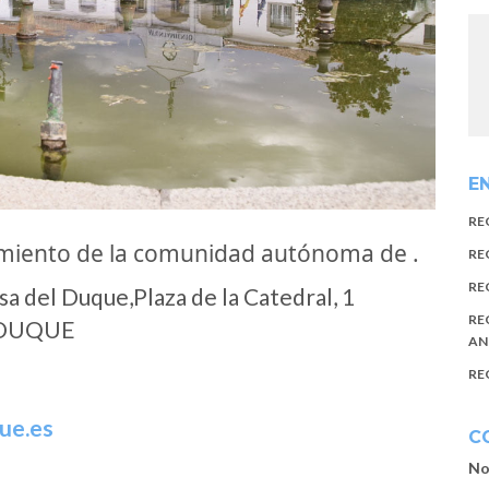
E
RE
miento de la comunidad autónoma de .
RE
RE
 del Duque,Plaza de la Catedral, 1
RE
 DUQUE
AN
RE
ue.es
C
No