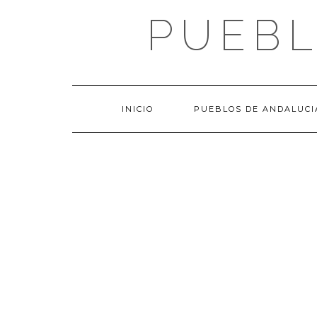
Saltar
PUEBL
al
contenido
INICIO
PUEBLOS DE ANDALUCI