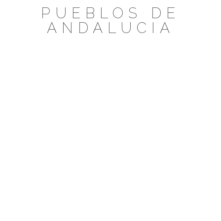
Saltar
PUEBLOS DE
al
ANDALUCIA
contenido