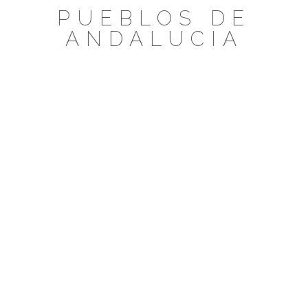
Saltar
PUEBLOS DE
al
ANDALUCIA
contenido