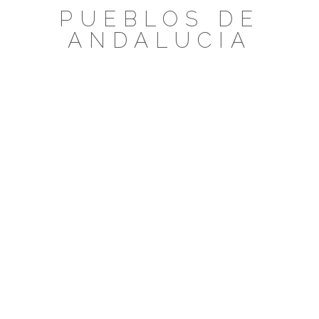
Saltar
PUEBLOS DE
al
ANDALUCIA
contenido