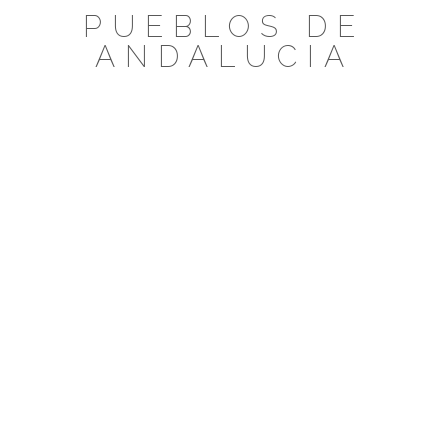
Saltar
PUEBLOS DE
al
ANDALUCIA
contenido