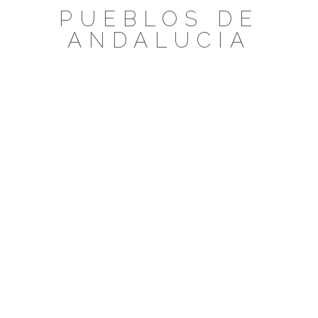
Saltar
PUEBLOS DE
al
ANDALUCIA
contenido