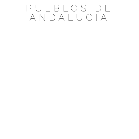
Saltar
PUEBLOS DE
al
ANDALUCIA
contenido