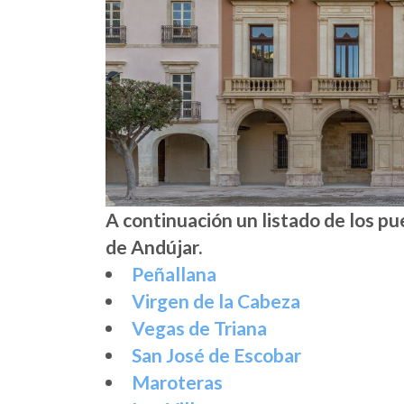
A continuación un listado de los p
de Andújar.
Peñallana
Virgen de la Cabeza
Vegas de Triana
San José de Escobar
Maroteras