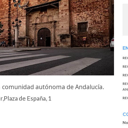
E
RE
RE
RE
RE
la comunidad autónoma de Andalucía.
AN
,Plaza de España, 1
RE
C
No