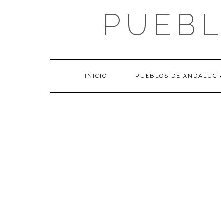
Saltar
PUEBL
al
contenido
INICIO
PUEBLOS DE ANDALUCI