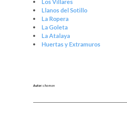
Los Villares
Llanos del Sotillo
La Ropera
La Goleta
La Atalaya
Huertas y Extramuros
Autor:
chomon