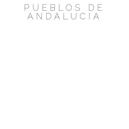
Saltar
PUEBLOS DE
al
ANDALUCIA
contenido