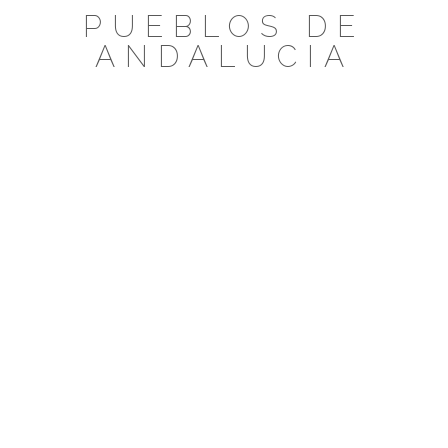
Saltar
PUEBLOS DE
al
ANDALUCIA
contenido