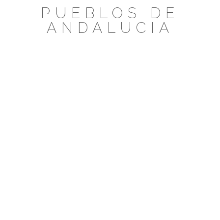
Saltar
PUEBLOS DE
al
ANDALUCIA
contenido