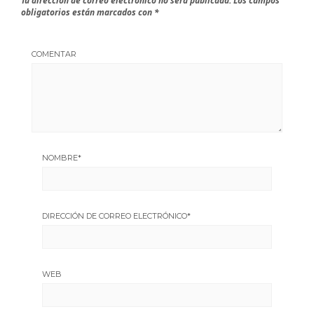
Tu dirección de correo electrónico no será publicada.
Los campos
obligatorios están marcados con
*
COMENTAR
NOMBRE
*
DIRECCIÓN DE CORREO ELECTRÓNICO
*
WEB