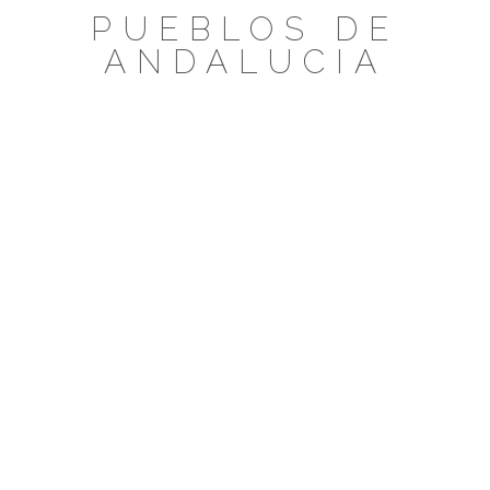
Saltar
PUEBLOS DE
al
ANDALUCIA
contenido