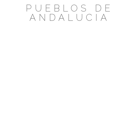
Saltar
PUEBLOS DE
al
ANDALUCIA
contenido