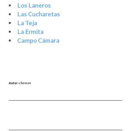
Los Laneros
Las Cucharetas
La Teja
La Ermita
Campo Cámara
Autor:
chomon