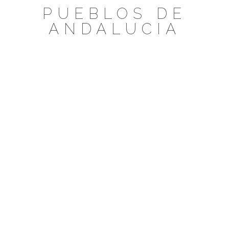
Saltar
PUEBLOS DE
al
ANDALUCIA
contenido