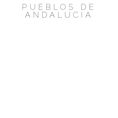
Saltar
PUEBLOS DE
al
ANDALUCIA
contenido