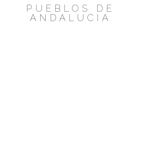
Saltar
PUEBLOS DE
al
ANDALUCIA
contenido