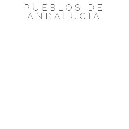
Saltar
PUEBLOS DE
al
ANDALUCIA
contenido