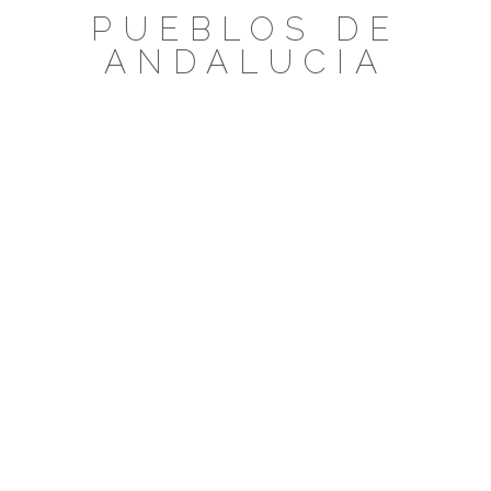
Saltar
PUEBLOS DE
al
ANDALUCIA
contenido