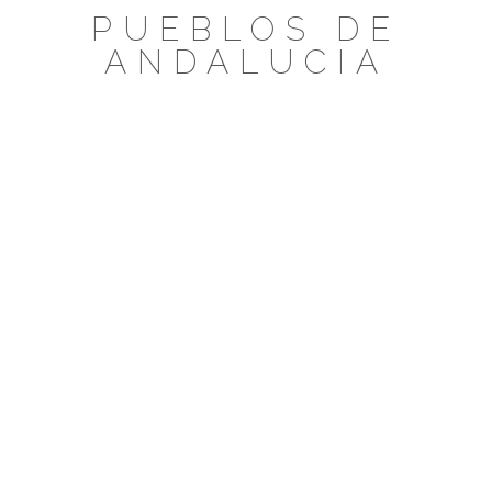
Saltar
PUEBLOS DE
al
ANDALUCIA
contenido