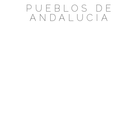
Saltar
PUEBLOS DE
al
ANDALUCIA
contenido