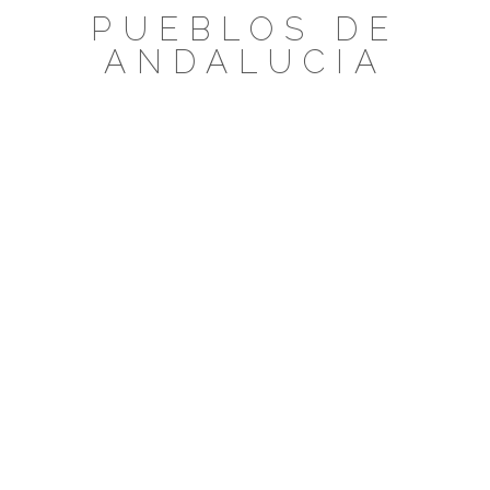
Saltar
PUEBLOS DE
al
ANDALUCIA
contenido