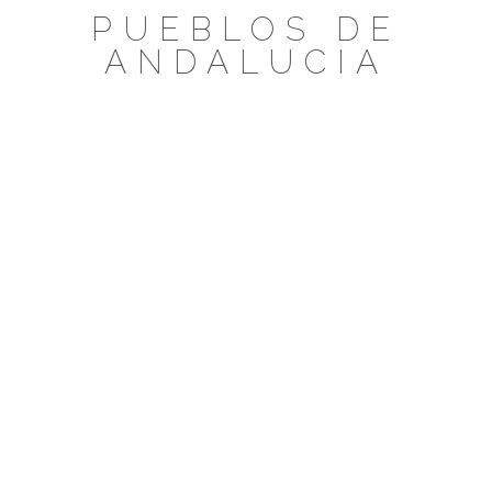
Saltar
PUEBLOS DE
al
ANDALUCIA
contenido