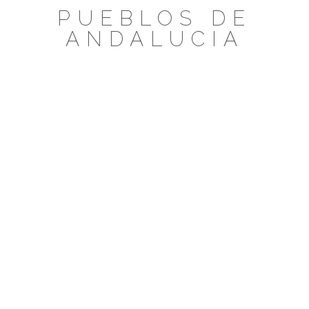
Saltar
PUEBLOS DE
al
ANDALUCIA
contenido