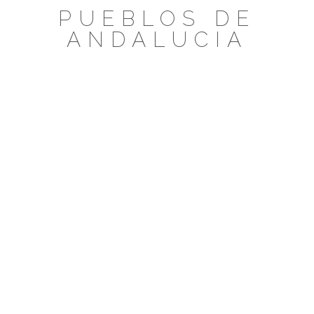
Saltar
PUEBLOS DE
al
ANDALUCIA
contenido