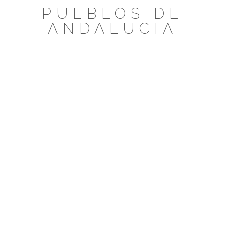
Saltar
PUEBLOS DE
al
ANDALUCIA
contenido