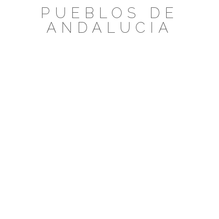
Saltar
PUEBLOS DE
al
ANDALUCIA
contenido