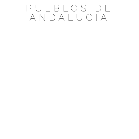
Saltar
PUEBLOS DE
al
ANDALUCIA
contenido