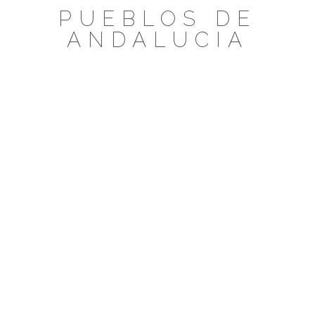
Saltar
PUEBLOS DE
al
ANDALUCIA
contenido