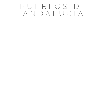
Saltar
PUEBLOS DE
al
ANDALUCIA
contenido