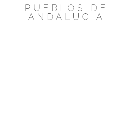
Saltar
PUEBLOS DE
al
ANDALUCIA
contenido