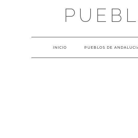
Saltar
PUEBL
al
contenido
INICIO
PUEBLOS DE ANDALUCI