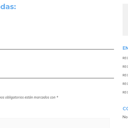
das:
E
RE
RE
RE
RE
RE
os obligatorios están marcados con
*
C
No